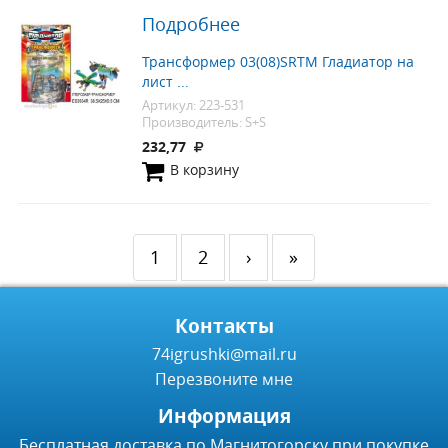
Подробнее
Трансформер 03(08)SRTM Гладиатор на
лист ...
Артикул: 223-531
Производитель: S+S
232,77
В корзину
1
2
›
»
Контакты
74igrushki@mail.ru
Перезвоните мне
Информация
Бесплатная доставка по Магнитогорску при покупке