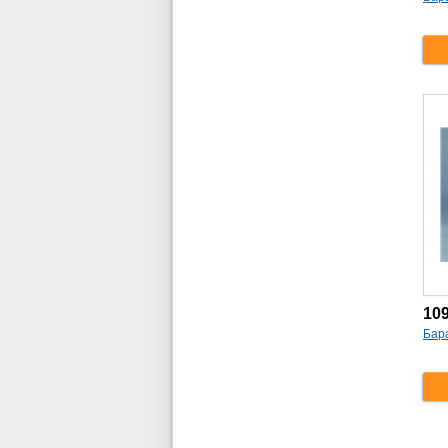
10
Бара