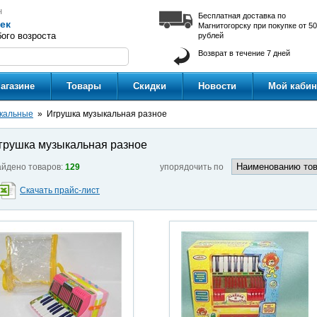
н
Бесплатная доставка по
ек
Магнитогорску при покупке от 5
ого возроста
рублей
Возврат в течение 7 дней
агазине
Товары
Скидки
Новости
Мой кабин
кальные
Игрушка музыкальная разное
грушка музыкальная разное
йдено товаров:
129
упорядочить по
Скачать прайс-лист