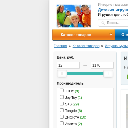
Интернет магази
Детских игруш
Игрушки для люб
Каталог товаров
О м
Главная
Каталог товаров
Игрушки музы
Цена, руб.
И
—
На
Производитель
1TOY
(9)
Joy Toy
(1)
S+S
(29)
Tongde
(8)
ZHORYA
(10)
Аэлита
(2)