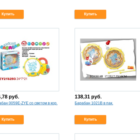
Купить
Купить
4,78
руб.
138,31
руб.
бан 0059E-ZYE со светом в кор.
Барабан 1021В в пак.
Купить
Купить