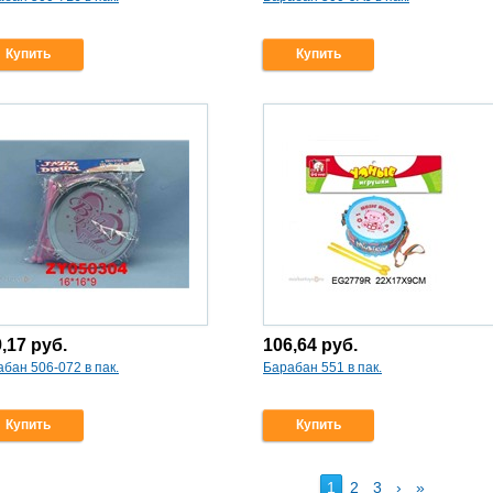
Купить
Купить
9,17
руб.
106,64
руб.
бан 506-072 в пак.
Барабан 551 в пак.
Купить
Купить
1
2
3
›
»