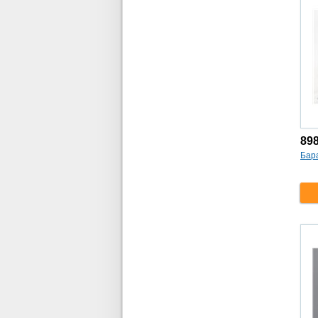
89
Бара