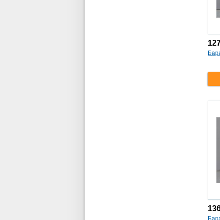
12
Бара
13
Бара