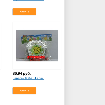
Купить
86,94
руб.
Барабан 600-2BJ в пак.
Купить