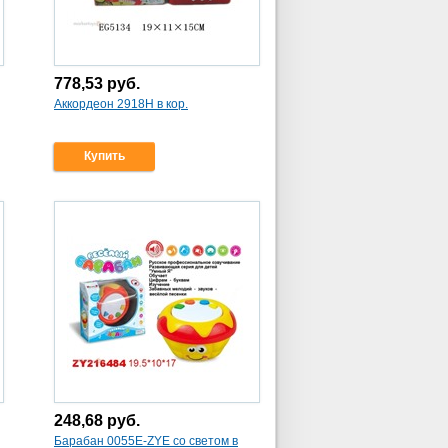
778,53
руб.
Аккордеон 2918Н в кор.
Купить
248,68
руб.
Барабан 0055E-ZYE со светом в