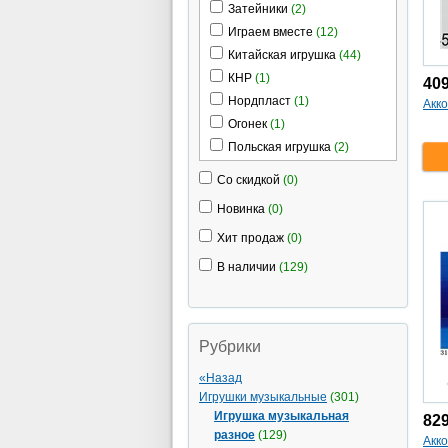
Затейники
(2)
Играем вместе
(12)
Китайская игрушка
(44)
КНР
(1)
40
Нордпласт
(1)
Акко
Огонек
(1)
Польская игрушка
(2)
Русский стиль
(4)
Со скидкой
(0)
Тула
(2)
Новинка
(0)
Форма
(1)
Хит продаж
(0)
В наличии
(129)
Рубрики
«Назад
Игрушки музыкальные
(301)
Игрушка музыкальная
82
разное
(129)
Акко