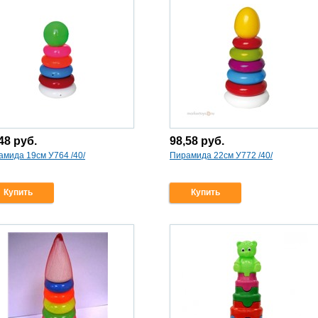
,48
руб.
98,58
руб.
амида 19см У764 /40/
Пирамида 22см У772 /40/
Купить
Купить