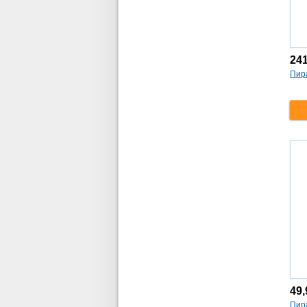
24
Пир
49
Пира