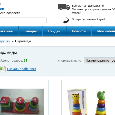
н
Бесплатная доставка по
ек
Магнитогорску при покупке от 5
ого возроста
рублей
Возврат в течение 7 дней
агазине
Товары
Скидки
Новости
Мой кабин
грушки
Пирамиды
ирамиды
йдено товаров:
94
упорядочить по
Скачать прайс-лист