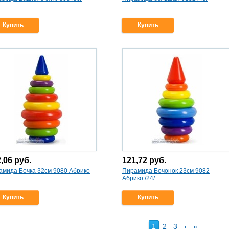
Купить
Купить
2,06
руб.
121,72
руб.
амида Бочка 32см 9080 Абрико
Пирамида Бочонок 23см 9082
Абрико /24/
Купить
Купить
1
2
3
›
»