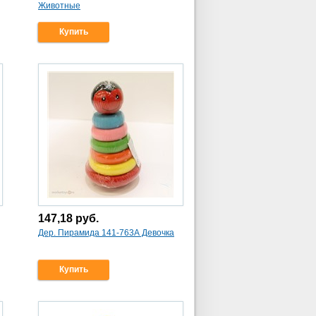
Животные
Купить
147,18
руб.
Дер. Пирамида 141-763А Девочка
Купить