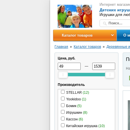
Интернет магази
Детских игруш
Игрушки для люб
Каталог товаров
О м
Главная
Каталог товаров
Деревянные и
Цена, руб.
П
—
На
Производитель
STELLAR
(12)
Yookidoo
(1)
Бомик
(5)
Игрушкин
(8)
Кассон
(6)
Китайская игрушка
(10)