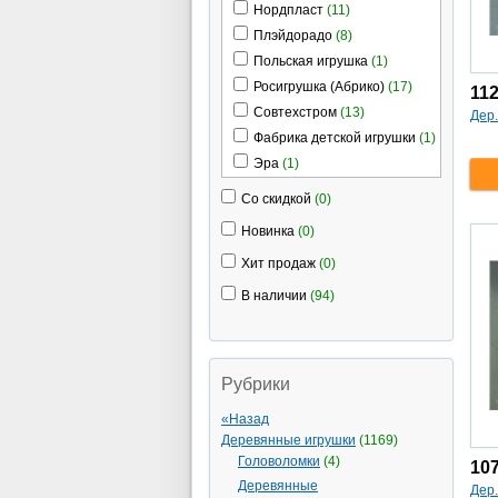
Нордпласт
(11)
Плэйдорадо
(8)
Польская игрушка
(1)
Росигрушка (Абрико)
(17)
11
Совтехстром
(13)
Дер.
Фабрика детской игрушки
(1)
Эра
(1)
Со скидкой
(0)
Новинка
(0)
Хит продаж
(0)
В наличии
(94)
Рубрики
«Назад
Деревянные игрушки
(1169)
Головоломки
(4)
10
Деревянные
Дер