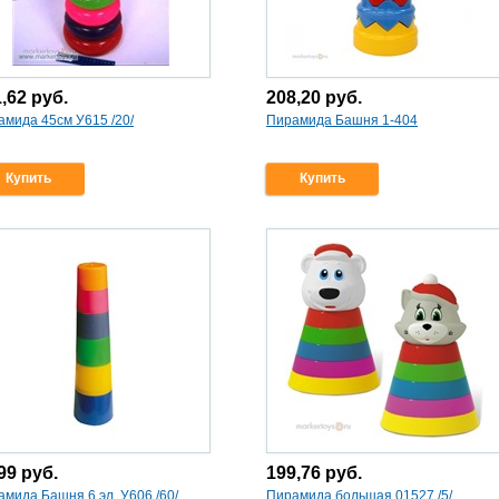
1,62
руб.
208,20
руб.
амида 45см У615 /20/
Пирамида Башня 1-404
Купить
Купить
,99
руб.
199,76
руб.
мида Башня 6 эл. У606 /60/
Пирамида большая 01527 /5/