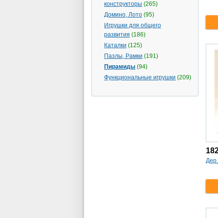
конструкторы
(265)
Домино, Лото
(95)
Игрушки для общего
развития
(186)
Каталки
(125)
Пазлы, Рамки
(191)
Пирамиды
(94)
Функциональные игрушки
(209)
18
Дер.