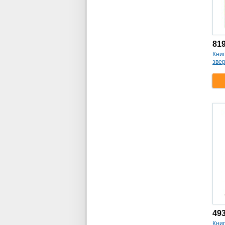
81
Книг
зве
49
Книг