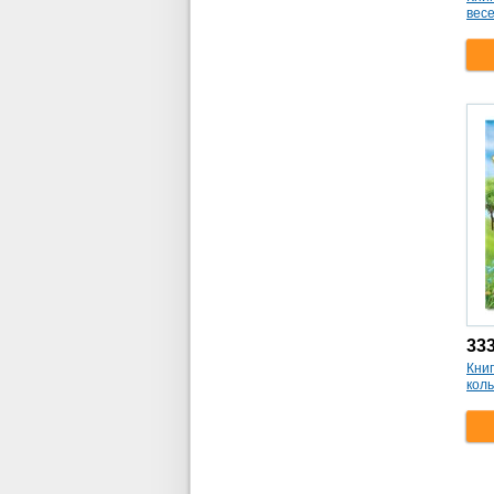
весе
33
Кни
кол