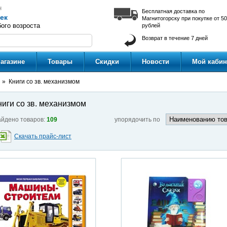
н
Бесплатная доставка по
ек
Магнитогорску при покупке от 5
ого возроста
рублей
Возврат в течение 7 дней
агазине
Товары
Скидки
Новости
Мой кабин
Книги со зв. механизмом
ниги со зв. механизмом
йдено товаров:
109
упорядочить по
Скачать прайс-лист