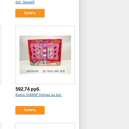
бат. Акция5
Купить
592,74
руб.
Книга 33880Е Азбука на бат.
Купить