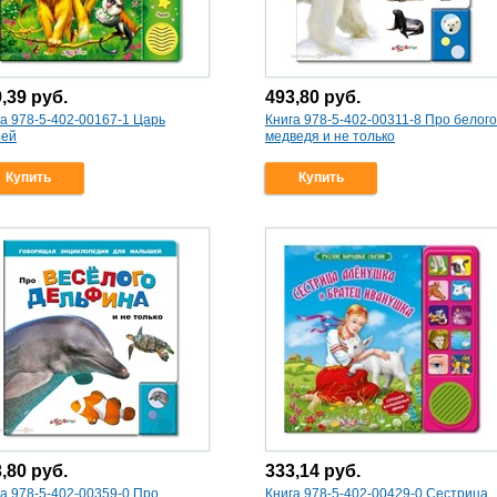
9,39
руб.
493,80
руб.
а 978-5-402-00167-1 Царь
Книга 978-5-402-00311-8 Про белого
рей
медведя и не только
Купить
Купить
3,80
руб.
333,14
руб.
а 978-5-402-00359-0 Про
Книга 978-5-402-00429-0 Сестрица