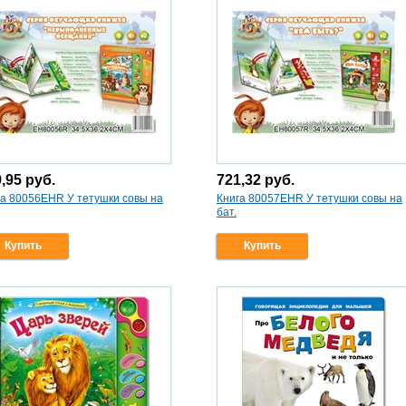
9,95
руб.
721,32
руб.
га 80056EHR У тетушки совы на
Книга 80057EHR У тетушки совы на
бат.
Купить
Купить