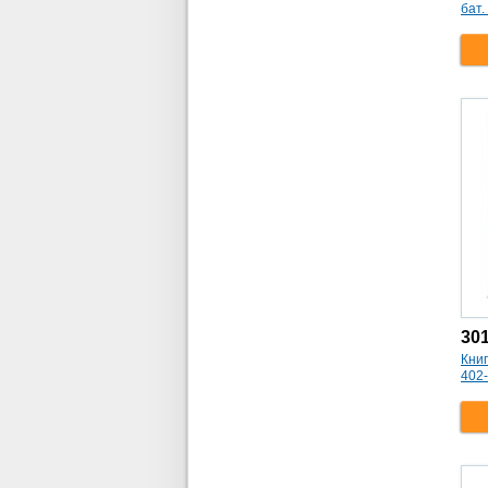
бат.
30
Книг
402