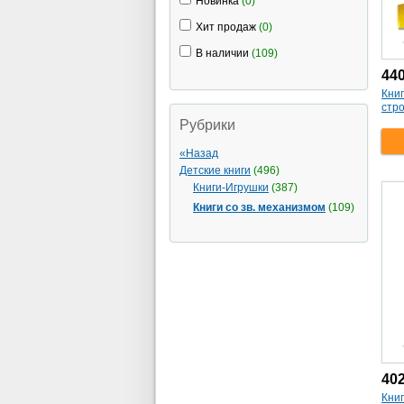
Новинка
(0)
Хит продаж
(0)
В наличии
(109)
44
Кни
стр
Рубрики
«Назад
Детские книги
(496)
Книги-Игрушки
(387)
Книги со зв. механизмом
(109)
40
Кни