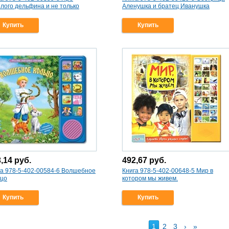
лого дельфина и не только
Аленушка и братец Иванушка
Купить
Купить
3,14
руб.
492,67
руб.
га 978-5-402-00584-6 Волшебное
Книга 978-5-402-00648-5 Мир в
ьцо
котором мы живем.
Купить
Купить
1
2
3
›
»