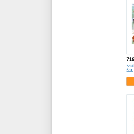
71
Кни
бат.