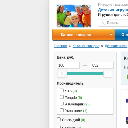
Интернет магази
Детских игруш
Игрушки для люб
Каталог товаров
О м
Главная
Каталог товаров
Детские книги
Цена, руб.
К
—
На
Производитель
S+S
(9)
Tongde
(6)
Азбукварик
(93)
Умка книги
(1)
Со скидкой
(0)