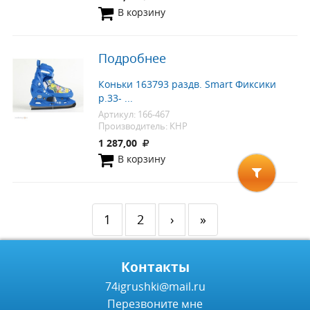
В корзину
Подробнее
Коньки 163793 раздв. Smart Фиксики
р.33- ...
Артикул: 166-467
Производитель: КНР
1 287,00
В корзину
1
2
›
»
Контакты
74igrushki@mail.ru
Перезвоните мне