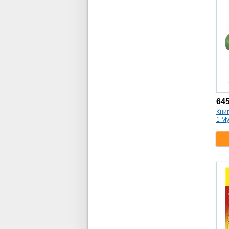
64
Кни
1 Му