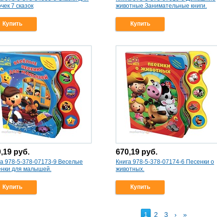
чек 7 сказок
животные.Занимательные книги.
Купить
Купить
0,19
руб.
670,19
руб.
га 978-5-378-07173-9 Веселые
Книга 978-5-378-07174-6 Песенки о
енки для малышей.
животных.
Купить
Купить
1
2
3
›
»