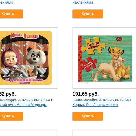
лейками
наклейками
Купить
Купить
,62
руб.
191,65
руб.
а-искорка 978-5-9539-8768-4 В
Книга-мозайка 978-5-9539-7209-3
ьний путь.Маша и Медведь.
Король Лев.Львята играют
Купить
Купить