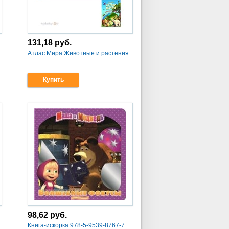
131,18
руб.
Атлас Мира.Животные и растения.
Купить
98,62
руб.
Книга-искорка 978-5-9539-8767-7