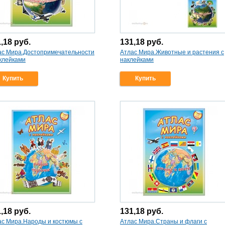
1,18
руб.
131,18
руб.
ас Мира.Достопримечательности
Атлас Мира.Животные и растения с
аклейками
наклейками
Купить
Купить
1,18
руб.
131,18
руб.
ас Мира.Народы и костюмы с
Атлас Мира.Страны и флаги с