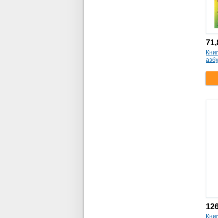
71
Книг
азб
12
Книг