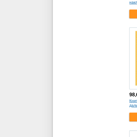
нак
98
Книг
дал