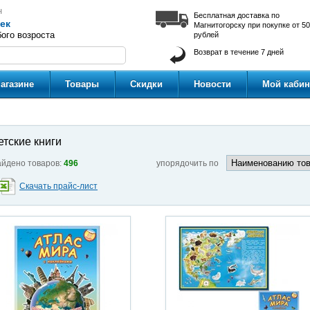
н
Бесплатная доставка по
ек
Магнитогорску при покупке от 5
ого возроста
рублей
Возврат в течение 7 дней
агазине
Товары
Скидки
Новости
Мой кабин
етские книги
йдено товаров:
496
упорядочить по
Скачать прайс-лист