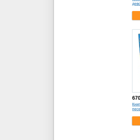
дево
67
Кни
пес