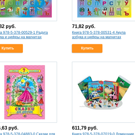
,82
руб.
71,82
руб.
а 978-5-378-00529-1 Радуга
Книга 978-5-378-00531-4 Акула
ука и цифры на магнитах
азбука и цифры на магнитах
Купить
Купить
6,63
руб.
611,79
руб.
а 978-5-378-04883-0 Сказки для
Книга 978-5-378-07019-0 Домашние