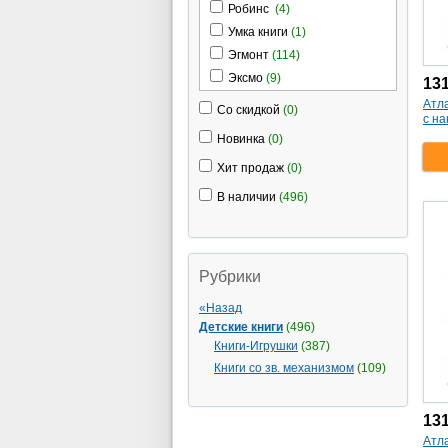
Робинс
(4)
Умка книги
(1)
Эгмонт
(114)
Эксмо
(9)
13
Атл
Со скидкой
(0)
с н
Новинка
(0)
Хит продаж
(0)
В наличии
(496)
Рубрики
«Назад
Детские книги
(496)
Книги-Игрушки
(387)
Книги со зв. механизмом
(109)
13
Атл