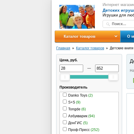
Интернет магази
Детских игруш
Игрушки для люб
Каталог товаров
О м
Главная
Каталог товаров
Детские книги
Цена, руб.
Д
—
На
Производитель
Danko Toys
(2)
S+S
(9)
Tongde
(6)
Азбукварик
(94)
ДонГИС
(5)
Проф-Пресс
(252)