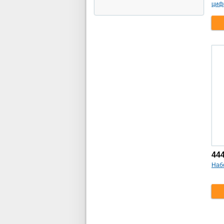
цифр
44
Набо