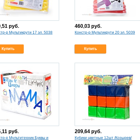
9,51
руб.
460,03
руб.
тр-р Мультикрути 17 эл. 5038
Констр-р Мультикрути 20 эл. 5039
Купить
Купить
5,11
руб.
209,64
руб.
тр-р Мультитехник Буквы и
Кубики цветные 12шт /Козырев/