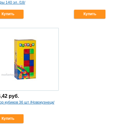
ы 140 эл. /18/
Купить
Купить
4,42
руб.
р кубиков 36 шт /Новокузнецк/
Купить