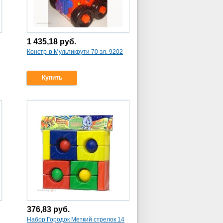
1 435,18
руб.
Констр-р Мультикрути 70 эл. 9202
Купить
376,83
руб.
Набор Городок Меткий стрелок 14