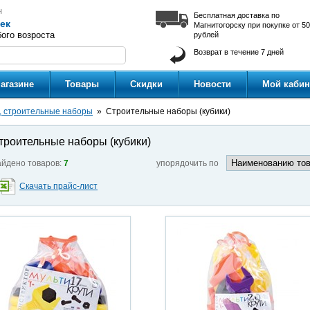
н
Бесплатная доставка по
ек
Магнитогорску при покупке от 5
ого возроста
рублей
Возврат в течение 7 дней
агазине
Товары
Скидки
Новости
Мой кабин
, строительные наборы
Строительные наборы (кубики)
троительные наборы (кубики)
йдено товаров:
7
упорядочить по
Скачать прайс-лист