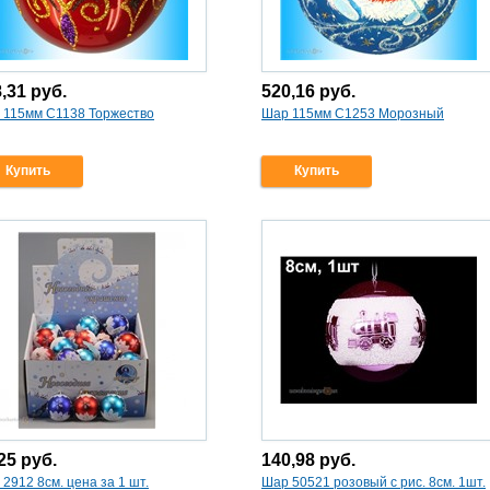
8,31
руб.
520,16
руб.
 115мм С1138 Торжество
Шар 115мм С1253 Морозный
Купить
Купить
,25
руб.
140,98
руб.
2912 8см. цена за 1 шт.
Шар 50521 розовый с рис. 8см. 1шт.