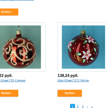
Купить
,22
руб.
138,24
руб.
 61мм С35 Сияние
Шар 61мм С372 Лютик
Купить
Купить
1
2
3
›
»