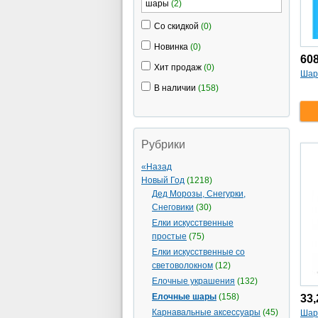
шары
(2)
Со скидкой
(0)
Новинка
(0)
60
Хит продаж
(0)
Шар
В наличии
(158)
Рубрики
«Назад
Новый Год
(1218)
Дед Морозы, Снегурки,
Снеговики
(30)
Елки искусственные
простые
(75)
Елки искусственные со
световолокном
(12)
Елочные украшения
(132)
Елочные шары
(158)
33
Карнавальные аксессуары
(45)
Шар 