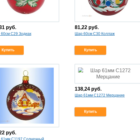
,31
руб.
81,22
руб.
 60см С29 Зодиак
Шар 60см С30 Коллаж
Купить
Купить
138,24
руб.
Шар 61мм С1272 Мерцание
Купить
,22
руб.
 61мм С1197 Солнечный