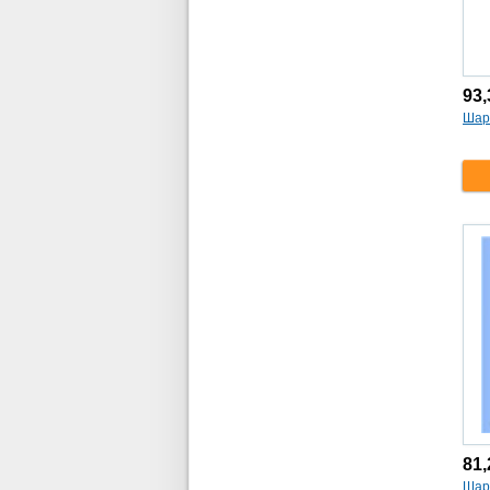
93
Шар
81
Шар