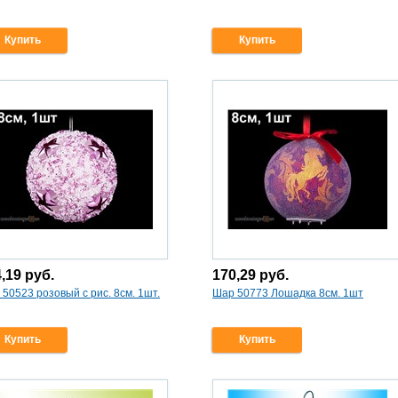
Купить
Купить
4,19
руб.
170,29
руб.
50523 розовый с рис. 8см. 1шт.
Шар 50773 Лошадка 8см. 1шт
Купить
Купить