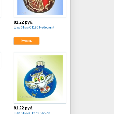
81,22
руб.
Шар 61мм С1196 Небесный
Купить
81,22
руб.
Шар 61мм С1273 Лесной