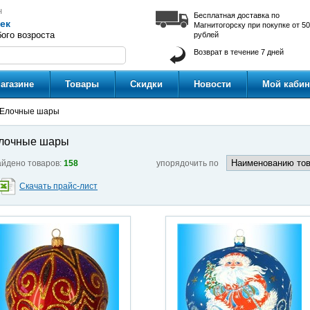
н
Бесплатная доставка по
ек
Магнитогорску при покупке от 5
ого возроста
рублей
Возврат в течение 7 дней
агазине
Товары
Скидки
Новости
Мой кабин
Елочные шары
лочные шары
йдено товаров:
158
упорядочить по
Скачать прайс-лист