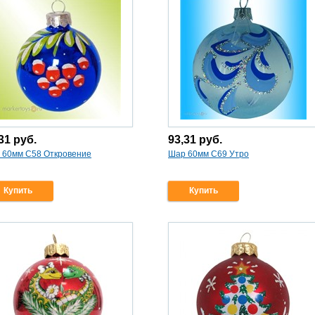
,31
руб.
93,31
руб.
 60мм С58 Откровение
Шар 60мм С69 Утро
Купить
Купить