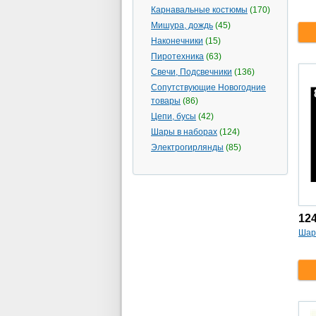
Карнавальные костюмы
(170)
Мишура, дождь
(45)
Наконечники
(15)
Пиротехника
(63)
Свечи, Подсвечники
(136)
Сопутствующие Новогодние
товары
(86)
Цепи, бусы
(42)
Шары в наборах
(124)
Электрогирлянды
(85)
12
Шар 